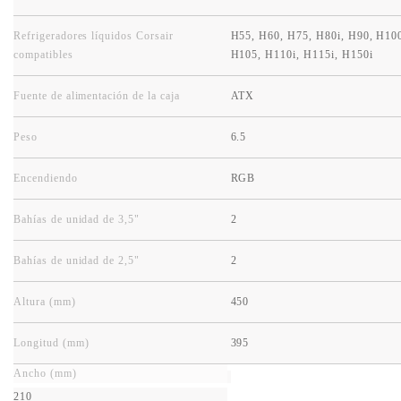
Refrigeradores líquidos Corsair
H55, H60, H75, H80i, H90, H100
compatibles
H105, H110i, H115i, H150i
Fuente de alimentación de la caja
ATX
Peso
6.5
Encendiendo
RGB
Bahías de unidad de 3,5"
2
Bahías de unidad de 2,5"
2
Altura (mm)
450
Longitud (mm)
395
Ancho (mm)
210