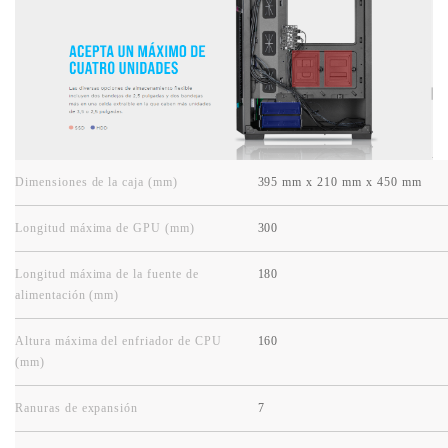
Dimensiones de la caja (mm)
395 mm x 210 mm x 450 mm
Longitud máxima de GPU (mm)
300
Longitud máxima de la fuente de
180
alimentación (mm)
Altura máxima del enfriador de CPU
160
(mm)
Ranuras de expansión
7