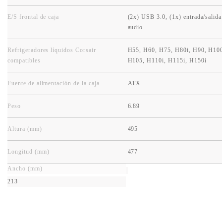
E/S frontal de caja
(2x) USB 3.0, (1x) entrada/salida
audio
Refrigeradores líquidos Corsair
H55, H60, H75, H80i, H90, H100
compatibles
H105, H110i, H115i, H150i
Fuente de alimentación de la caja
ATX
Peso
6.89
Altura (mm)
495
Longitud (mm)
477
Ancho (mm)
213