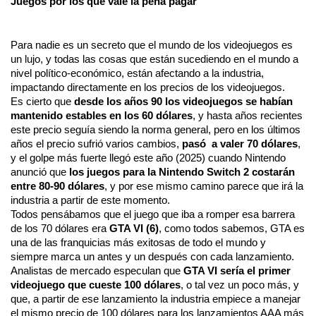
Juegos por los que vale la pena pagar
Para nadie es un secreto que el mundo de los videojuegos es 
un lujo, y todas las cosas que están sucediendo en el mundo a 
nivel político-económico, están afectando a la industria, 
impactando directamente en los precios de los videojuegos.
Es cierto que 
desde los años 90 los videojuegos se habían 
mantenido estables en los 60 dólares
, y hasta años recientes 
este precio seguía siendo la norma general, pero en los últimos 
años el precio sufrió varios cambios,
 pasó  a valer 70 dólares
, 
y el golpe más fuerte llegó este año (2025) cuando Nintendo 
anunció que 
los juegos para la Nintendo Switch 2 costarán 
entre 80-90 dólares
, y por ese mismo camino parece que irá la 
industria a partir de este momento.
Todos pensábamos que el juego que iba a romper esa barrera 
de los 70 dólares era 
GTA VI (6)
, como todos sabemos, GTA es 
una de las franquicias más exitosas de todo el mundo y 
siempre marca un antes y un después con cada lanzamiento. 
Analistas de mercado especulan que 
GTA VI sería el primer 
videojuego que cueste 100 dólares
, o tal vez un poco más, y 
que, a partir de ese lanzamiento la industria empiece a manejar 
el mismo precio de 100 dólares para los lanzamientos AAA más 