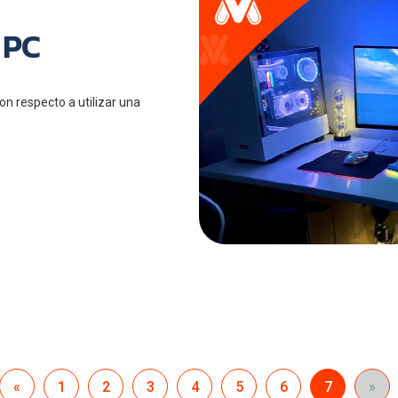
 PC
on respecto a utilizar una
«
1
2
3
4
5
6
7
»